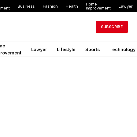
Home
Business
Fashion
Health
Lawyer
ement
Improvement
SUBSCRIBE
me
Lawyer
Lifestyle
Sports
Technology
provement