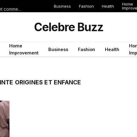
Home
Business
Fashion
Health
Improv
Les erreurs de voyage qui peuvent gâcher un séjour en Égypte (et comment les éviter)
Celebre Buzz
Home
Ho
Business
Fashion
Health
Improvement
Im
NTE ORIGINES ET ENFANCE