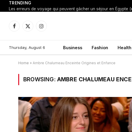
TRENDING
Facebook
X
Instagram
(Twitter)
Thursday, August 6
Business
Fashion
Health
Home
»
Ambre Chalumeau Enceinte Origines et Enfance
BROWSING:
AMBRE CHALUMEAU ENCEI