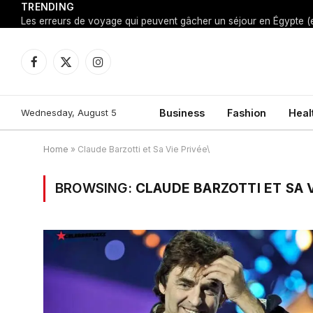
TRENDING
Facebook
X
Instagram
(Twitter)
Wednesday, August 5
Business
Fashion
Heal
Home
»
Claude Barzotti et Sa Vie Privée\
BROWSING:
CLAUDE BARZOTTI ET SA V