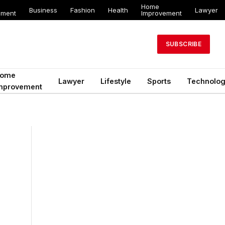
Home
Business
Fashion
Health
Lawyer
ement
Improvement
SUBSCRIBE
ome
Lawyer
Lifestyle
Sports
Technolo
mprovement