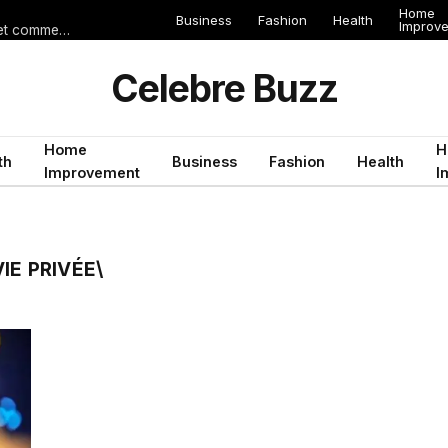
Home
Business
Fashion
Health
Improv
Les erreurs de voyage qui peuvent gâcher un séjour en Égypte (et comment les éviter)
Celebre Buzz
Home
H
th
Business
Fashion
Health
Improvement
I
IE PRIVÉE\