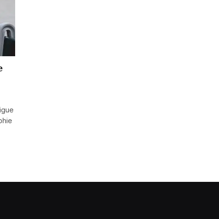
e
rigue
phie