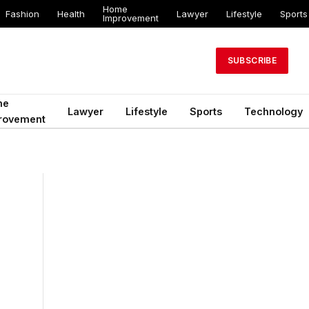
Home
Fashion
Health
Lawyer
Lifestyle
Sports
Improvement
SUBSCRIBE
me
Lawyer
Lifestyle
Sports
Technology
rovement