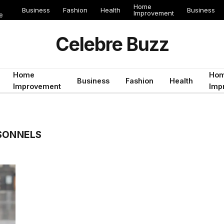
Home
Business
Fashion
Health
Business
Improvement
e
Celebre Buzz
Home
Ho
Business
Fashion
Health
Improvement
Imp
RSONNELS