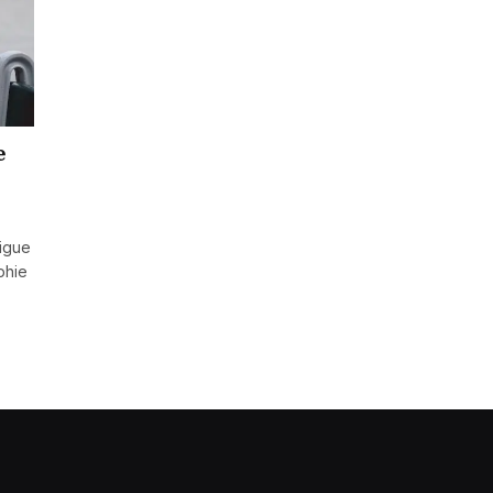
e
rigue
phie