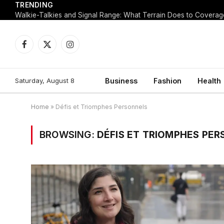
TRENDING
Walkie-Talkies and Signal Range: What Terrain Does to Coverag
Facebook
X
Instagram
(Twitter)
Saturday, August 8
Business
Fashion
Health
Home
»
Défis et Triomphes Personnels
BROWSING:
DÉFIS ET TRIOMPHES PE