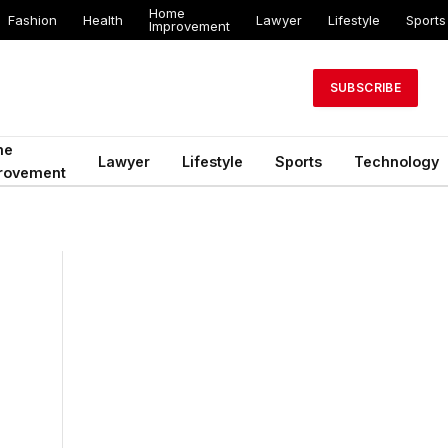
Home
Fashion
Health
Lawyer
Lifestyle
Sports
Improvement
SUBSCRIBE
me
Lawyer
Lifestyle
Sports
Technology
rovement