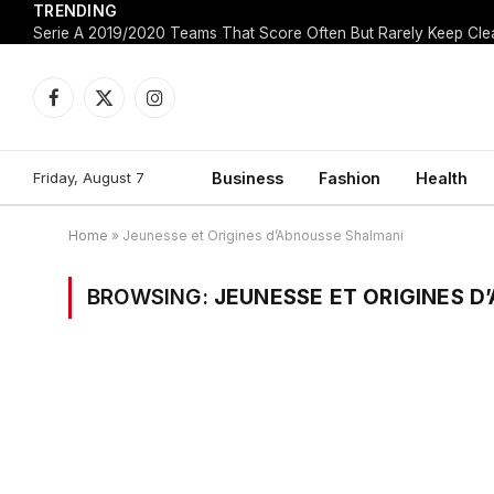
TRENDING
Facebook
X
Instagram
(Twitter)
Friday, August 7
Business
Fashion
Health
Home
»
Jeunesse et Origines d’Abnousse Shalmani
BROWSING:
JEUNESSE ET ORIGINES D