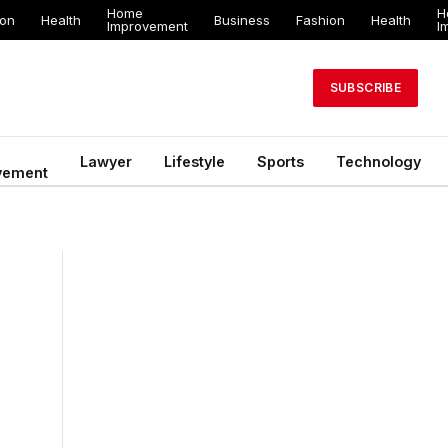
Home
H
ion
Health
Business
Fashion
Health
Improvement
I
SUBSCRIBE
Lawyer
Lifestyle
Sports
Technology
vement