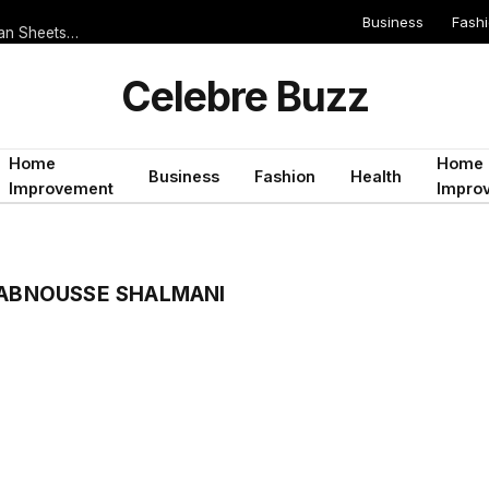
Business
Fash
Serie A 2019/2020 Teams That Score Often But Rarely Keep Clean Sheets: Ideal for Both Teams to Score Bets
Celebre Buzz
Home
Home
Business
Fashion
Health
Improvement
Impro
’ABNOUSSE SHALMANI