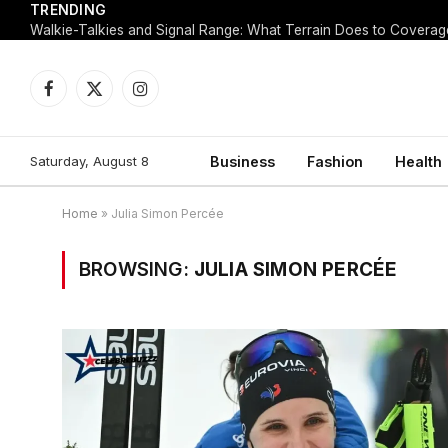
TRENDING
Walkie-Talkies and Signal Range: What Terrain Does to Coverag
Facebook
X
Instagram
(Twitter)
Saturday, August 8
Business
Fashion
Health
Home
»
Julia Simon Percée
BROWSING:
JULIA SIMON PERCÉE