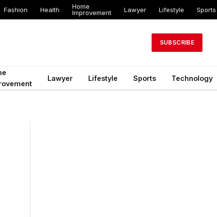
Home
Fashion
Health
Lawyer
Lifestyle
Sports
Improvement
SUBSCRIBE
me
Lawyer
Lifestyle
Sports
Technology
rovement