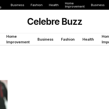
Home
Business
Fashion
Health
Business
Improvement
e
Celebre Buzz
Home
Ho
Business
Fashion
Health
Improvement
Imp