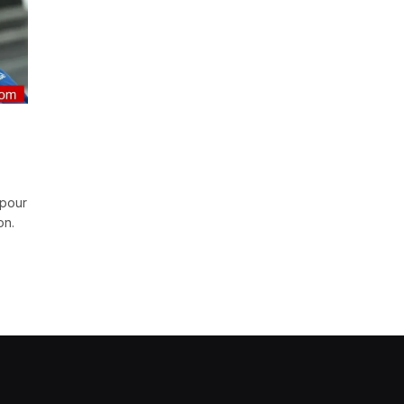
 pour
on.