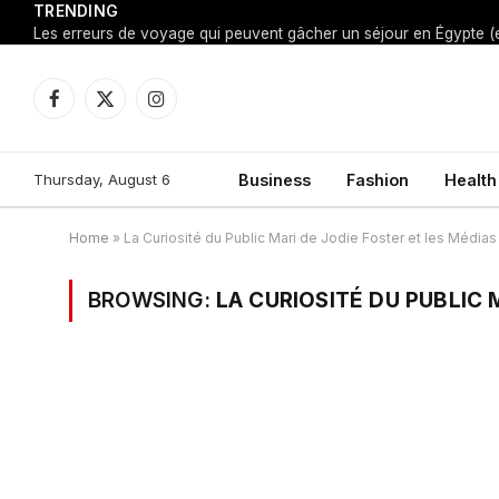
TRENDING
Facebook
X
Instagram
(Twitter)
Thursday, August 6
Business
Fashion
Health
Home
»
La Curiosité du Public Mari de Jodie Foster et les Médias
BROWSING:
LA CURIOSITÉ DU PUBLIC 