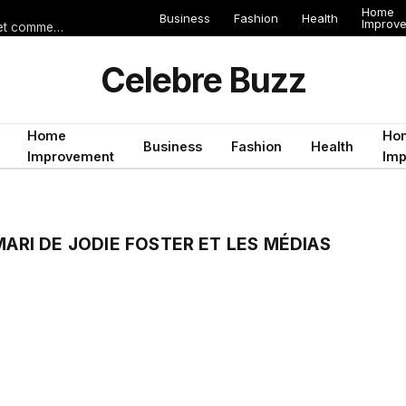
Home
Business
Fashion
Health
Improv
Les erreurs de voyage qui peuvent gâcher un séjour en Égypte (et comment les éviter)
Celebre Buzz
Home
Ho
Business
Fashion
Health
Improvement
Im
MARI DE JODIE FOSTER ET LES MÉDIAS