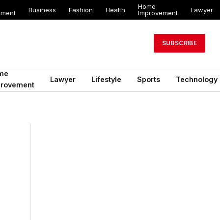
Home
Business
Fashion
Health
Lawyer
ement
Improvement
SUBSCRIBE
me
Lawyer
Lifestyle
Sports
Technology
provement