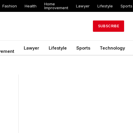
Home
Fashion
Health
Lawyer
Lifestyle
Sports
Improvement
SUBSCRIBE
Lawyer
Lifestyle
Sports
Technology
vement