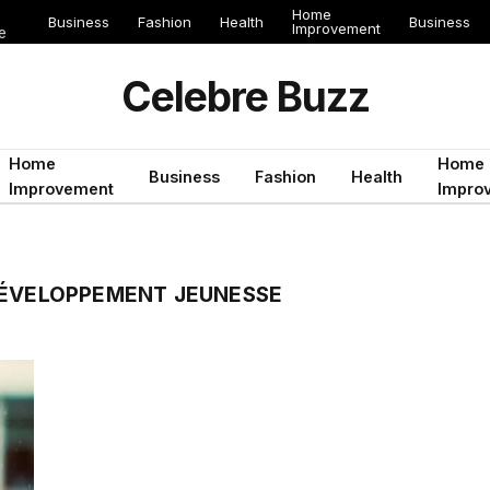
Home
Business
Fashion
Health
Business
Improvement
e
Celebre Buzz
Home
Home
Business
Fashion
Health
Improvement
Impro
DÉVELOPPEMENT JEUNESSE