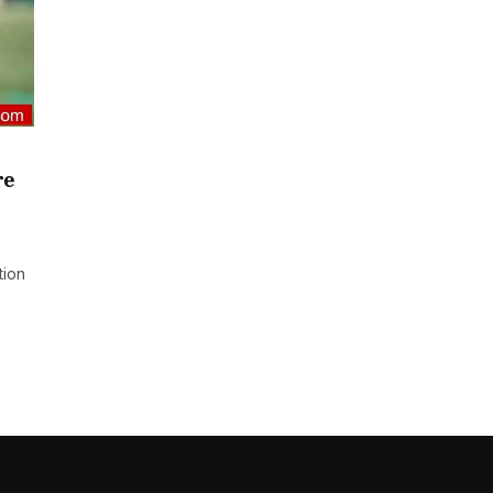
re
tion