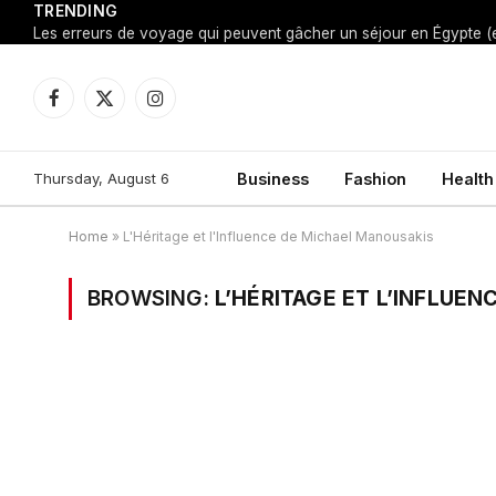
TRENDING
Facebook
X
Instagram
(Twitter)
Thursday, August 6
Business
Fashion
Health
Home
»
L'Héritage et l'Influence de Michael Manousakis
BROWSING:
L’HÉRITAGE ET L’INFLUE