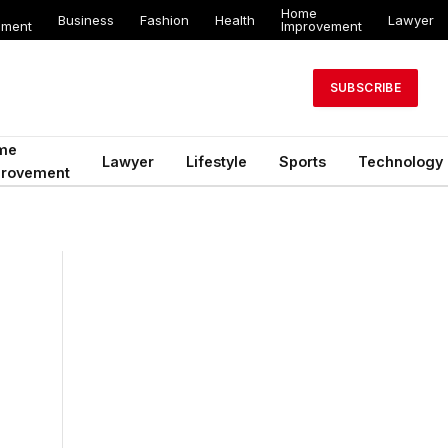
Home
Business
Fashion
Health
Lawyer
ement
Improvement
SUBSCRIBE
me
Lawyer
Lifestyle
Sports
Technology
provement