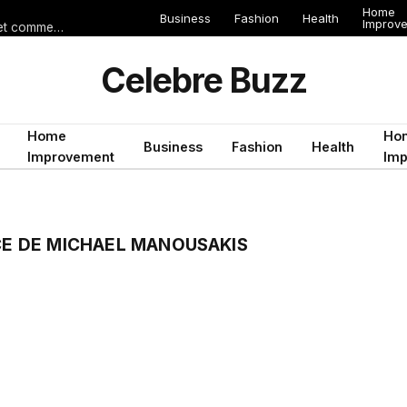
Home
Business
Fashion
Health
Improv
Les erreurs de voyage qui peuvent gâcher un séjour en Égypte (et comment les éviter)
Celebre Buzz
Home
Ho
Business
Fashion
Health
Improvement
Im
NCE DE MICHAEL MANOUSAKIS