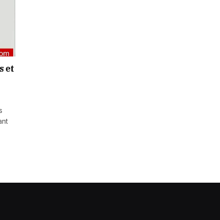
s et
s
ant