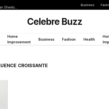
Business
Fash
Serie A 2019/2020 Teams That Score Often But Rarely Keep Clean Sheets: Ideal for Both Teams to Score Bets
Celebre Buzz
Home
Ho
Business
Fashion
Health
Improvement
Im
FLUENCE CROISSANTE