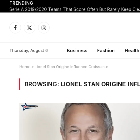
TRENDING
Facebook
X
Instagram
(Twitter)
Thursday, August 6
Business
Fashion
Health
Home
»
Lionel Stan Origine Influence Croissante
BROWSING:
LIONEL STAN ORIGINE IN