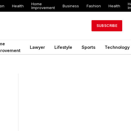
Home
H
ion
Health
Business
Fashion
Health
Improvement
I
SUBSCRIBE
me
Lawyer
Lifestyle
Sports
Technology
provement