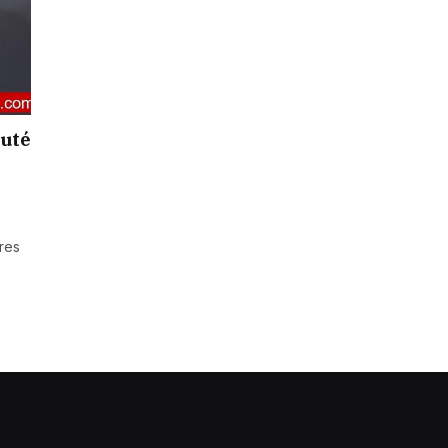
auté
res