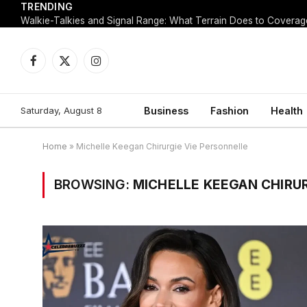
TRENDING
Walkie-Talkies and Signal Range: What Terrain Does to Coverag
Facebook
X
Instagram
(Twitter)
Saturday, August 8
Business
Fashion
Health
Home
»
Michelle Keegan Chirurgie Vie Personnelle
BROWSING:
MICHELLE KEEGAN CHIRUR