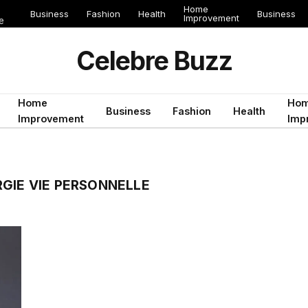
Home
Business
Fashion
Health
Business
Improvement
e
Celebre Buzz
Home
Ho
Business
Fashion
Health
Improvement
Imp
GIE VIE PERSONNELLE