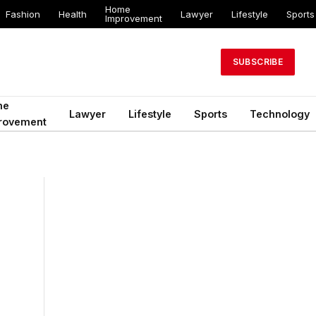
Home
Fashion
Health
Lawyer
Lifestyle
Sports
Improvement
SUBSCRIBE
me
Lawyer
Lifestyle
Sports
Technology
rovement