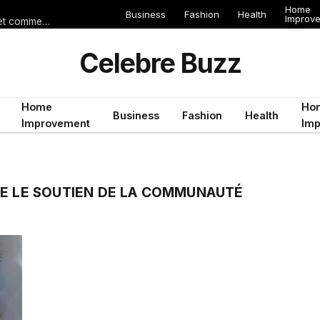
Home
Business
Fashion
Health
Improv
Les erreurs de voyage qui peuvent gâcher un séjour en Égypte (et comment les éviter)
Celebre Buzz
Home
Ho
Business
Fashion
Health
Improvement
Im
TE LE SOUTIEN DE LA COMMUNAUTÉ