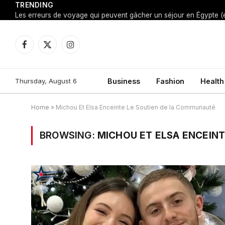
TRENDING
Facebook
X
Instagram
(Twitter)
Thursday, August 6
Business
Fashion
Health
Home
»
Michou Et Elsa Enceinte Le Soutien de la Communauté
BROWSING:
MICHOU ET ELSA ENCEIN