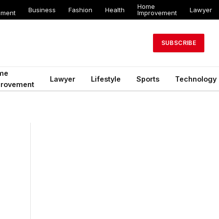
Home
Business
Fashion
Health
Lawyer
ement
Improvement
SUBSCRIBE
me
Lawyer
Lifestyle
Sports
Technology
provement