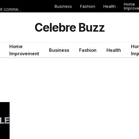
Home
Business
Fashion
Health
Improv
Les erreurs de voyage qui peuvent gâcher un séjour en Égypte (et comment les éviter)
Celebre Buzz
Home
Ho
Business
Fashion
Health
Improvement
Im