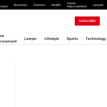
Home
Business
Fashion
Health
Lawyer
ement
Improvement
SUBSCRIBE
me
Lawyer
Lifestyle
Sports
Technology
provement