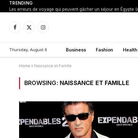
TRENDING
Facebook
X
Instagram
(Twitter)
Thursday, August 6
Business
Fashion
Health
Home
»
Naissance et Famille
BROWSING:
NAISSANCE ET FAMILLE