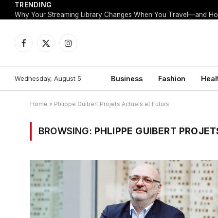
TRENDING
Facebook
X
Instagram
(Twitter)
Wednesday, August 5
Business
Fashion
Heal
Home
»
Phlippe Guibert Projets Actuels et Futurs
BROWSING:
PHLIPPE GUIBERT PROJET