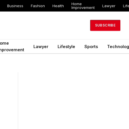
Home
Business
Fashion
Health
Lawyer
Lif
Improvement
SUBSCRIBE
ome
Lawyer
Lifestyle
Sports
Technolo
mprovement