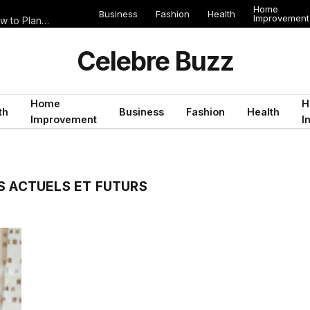
Home
Business
Fashion
Health
Improvement
Why Your Streaming Library Changes When You Travel—and How to Plan Ahead
Celebre Buzz
Home
H
th
Business
Fashion
Health
Improvement
I
S ACTUELS ET FUTURS