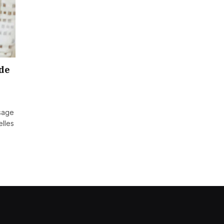
 de
sage
elles