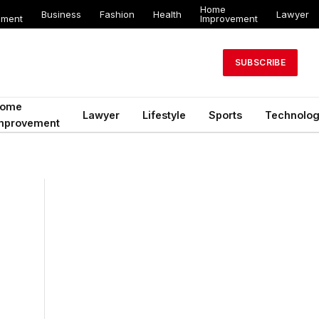
Home
Business
Fashion
Health
Lawyer
ement
Improvement
SUBSCRIBE
ome
Lawyer
Lifestyle
Sports
Technolo
mprovement