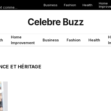
Home
Business
Fashion
Health
Improv
Les erreurs de voyage qui peuvent gâcher un séjour en Égypte (et comment les éviter)
Celebre Buzz
Home
H
th
Business
Fashion
Health
Improvement
I
NCE ET HÉRITAGE