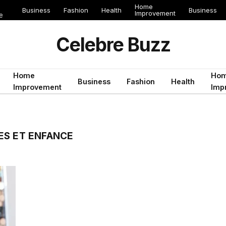
Home
Business
Fashion
Health
Business
Improvement
e
Celebre Buzz
Home
Ho
Business
Fashion
Health
Improvement
Imp
ES ET ENFANCE