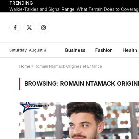
TRENDING
Walkie-Talkies and Signal Range: What Terrain Does to Coverag
Facebook
X
Instagram
(Twitter)
Saturday, August 8
Business
Fashion
Health
Home
»
Romain Ntamack Origines et Enfance
BROWSING:
ROMAIN NTAMACK ORIGIN