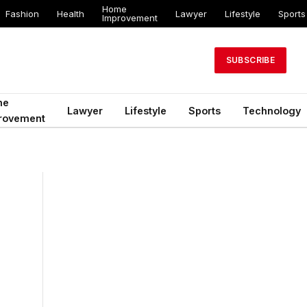
Home
Fashion
Health
Lawyer
Lifestyle
Sports
Improvement
SUBSCRIBE
me
Lawyer
Lifestyle
Sports
Technology
rovement