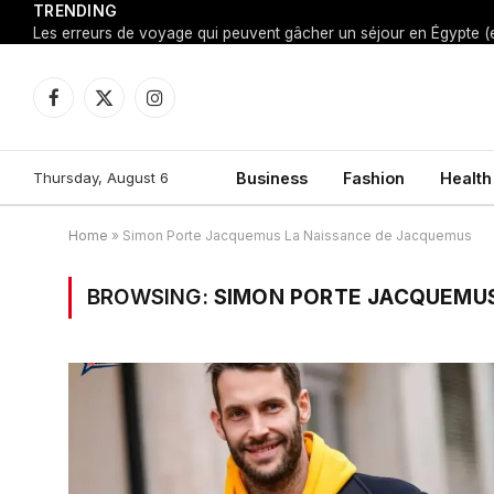
TRENDING
Facebook
X
Instagram
(Twitter)
Thursday, August 6
Business
Fashion
Health
Home
»
Simon Porte Jacquemus La Naissance de Jacquemus
BROWSING:
SIMON PORTE JACQUEMUS