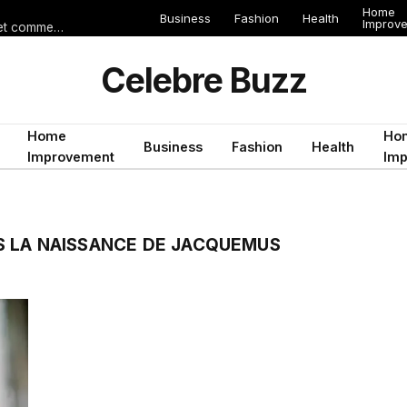
Home
Business
Fashion
Health
Improv
Les erreurs de voyage qui peuvent gâcher un séjour en Égypte (et comment les éviter)
Celebre Buzz
Home
Ho
Business
Fashion
Health
Improvement
Im
 LA NAISSANCE DE JACQUEMUS