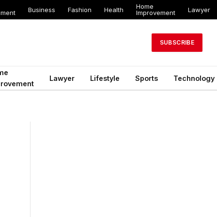
Home
Business
Fashion
Health
Lawyer
ement
Improvement
SUBSCRIBE
me
Lawyer
Lifestyle
Sports
Technology
provement