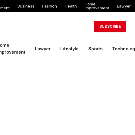
Home
Business
Fashion
Health
Lawyer
ement
Improvement
SUBSCRIBE
ome
Lawyer
Lifestyle
Sports
Technolo
mprovement