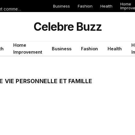
Home
Business
Fashion
Health
Improv
Les erreurs de voyage qui peuvent gâcher un séjour en Égypte (et comment les éviter)
Celebre Buzz
Home
H
th
Business
Fashion
Health
Improvement
I
E VIE PERSONNELLE ET FAMILLE