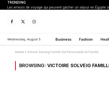
TRENDING
Facebook
X
Instagram
(Twitter)
Wednesday, August 5
Business
Fashion
Heal
Home
»
Victoire Solveig Famille Vie Personnelle et Famille
BROWSING:
VICTOIRE SOLVEIG FAMILL