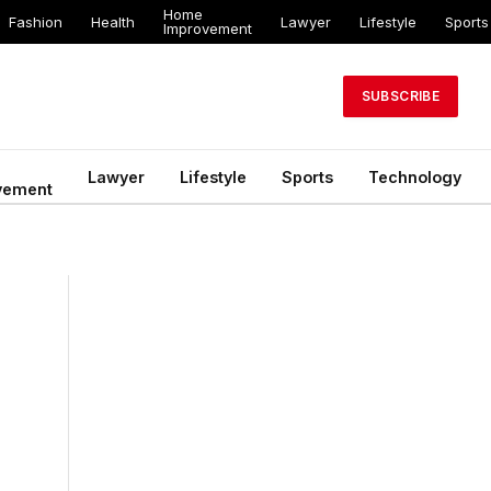
Home
Fashion
Health
Lawyer
Lifestyle
Sports
Improvement
SUBSCRIBE
Lawyer
Lifestyle
Sports
Technology
vement