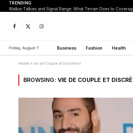
TRENDING
Walkie-Talkies and Signal Range: What Terrain Does to Coverag
Facebook
X
Instagram
(Twitter)
Friday, August 7
Business
Fashion
Health
Home
»
Vie de Couple et Discrétion
BROWSING:
VIE DE COUPLE ET DISCR