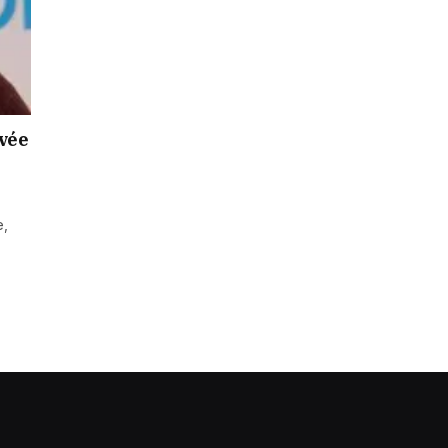
vée
e,