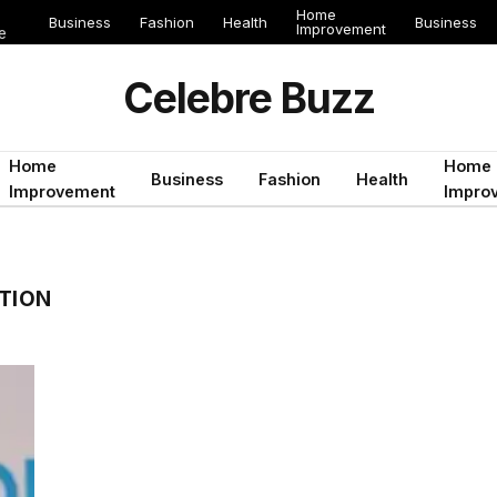
Home
Business
Fashion
Health
Business
Improvement
e
Celebre Buzz
Home
Home
Business
Fashion
Health
Improvement
Impro
ÉTION