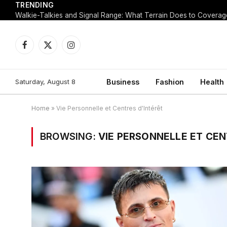
TRENDING
Walkie-Talkies and Signal Range: What Terrain Does to Coverag
Facebook
X
Instagram
(Twitter)
Saturday, August 8
Business
Fashion
Health
Home
»
Vie Personnelle et Centres d'Intérêt
BROWSING:
VIE PERSONNELLE ET CEN