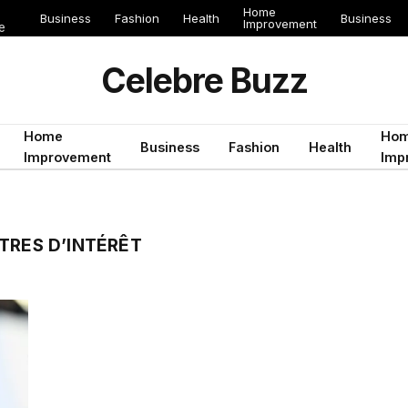
Home
Business
Fashion
Health
Business
Improvement
e
Celebre Buzz
Home
Ho
Business
Fashion
Health
Improvement
Imp
TRES D’INTÉRÊT