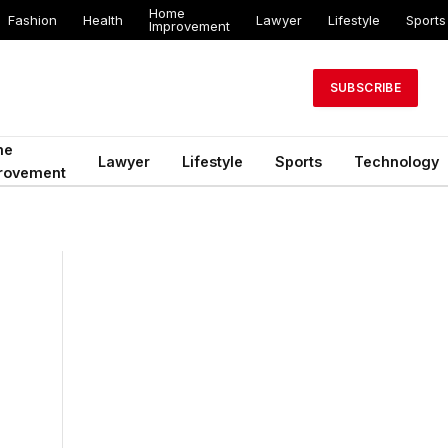
Home
Fashion
Health
Lawyer
Lifestyle
Sports
Improvement
SUBSCRIBE
me
Lawyer
Lifestyle
Sports
Technology
rovement