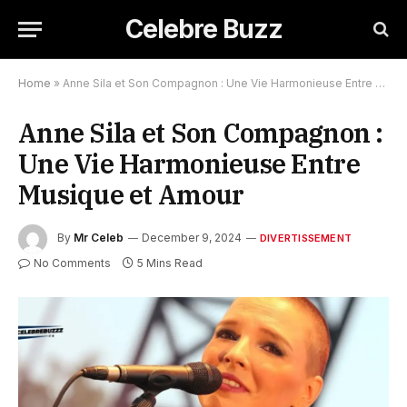
Celebre Buzz
Home
»
Anne Sila et Son Compagnon : Une Vie Harmonieuse Entre Musique et Amour
Anne Sila et Son Compagnon :
Une Vie Harmonieuse Entre
Musique et Amour
By
Mr Celeb
December 9, 2024
DIVERTISSEMENT
No Comments
5 Mins Read