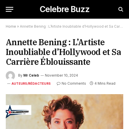
Celebre Buzz
Home
»
Annette Bening : L’Artiste Inoubliable d’Hollywood et Sa Carrière Éblouissante
Annette Bening : L’Artiste
Inoubliable d’Hollywood et Sa
Carrière Éblouissante
By
Mr Celeb
November 10, 2024
No Comments
4 Mins Read
AUTEURS/RÉDACTEURS