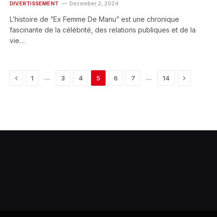
DIVERTISSEMENT
December 2, 2024
L’histoire de “Ex Femme De Manu” est une chronique
fascinante de la célébrité, des relations publiques et de la
vie…
Previous
Next
…
…
1
3
4
5
6
7
14