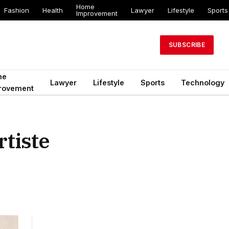
Home
Fashion
Health
Lawyer
Lifestyle
Sports
Improvement
SUBSCRIBE
me
Lawyer
Lifestyle
Sports
Technology
rovement
rtiste