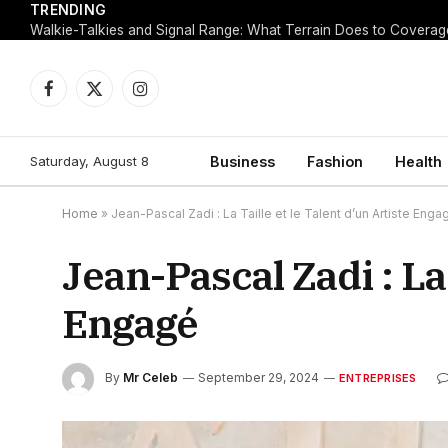
TRENDING
Walkie-Talkies and Signal Range: What Terrain Does to Coverag
Facebook
X
Instagram
(Twitter)
Saturday, August 8
Business
Fashion
Health
Home
»
Jean-Pascal Zadi : La Taille et le Talent d’un Artiste Enga
Jean-Pascal Zadi : La 
Engagé
By
Mr Celeb
September 29, 2024
ENTREPRISES