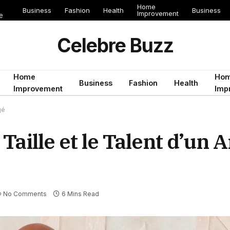
Home
Business
Fashion
Health
Business
Improvement
e
Celebre Buzz
Home
Ho
Business
Fashion
Health
Improvement
Imp
gé
Taille et le Talent d’un A
No Comments
6 Mins Read