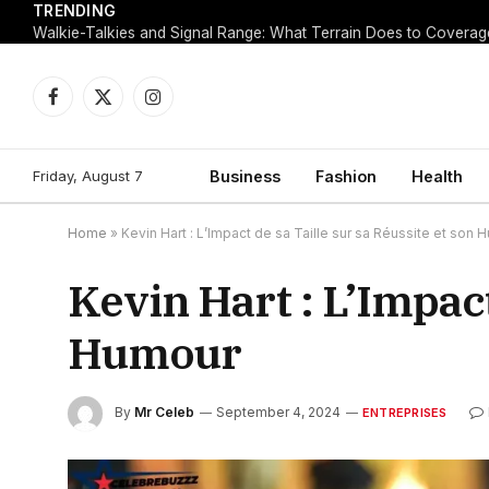
TRENDING
Walkie-Talkies and Signal Range: What Terrain Does to Coverag
Facebook
X
Instagram
(Twitter)
Friday, August 7
Business
Fashion
Health
Home
»
Kevin Hart : L’Impact de sa Taille sur sa Réussite et son
Kevin Hart : L’Impact
Humour
By
Mr Celeb
September 4, 2024
ENTREPRISES