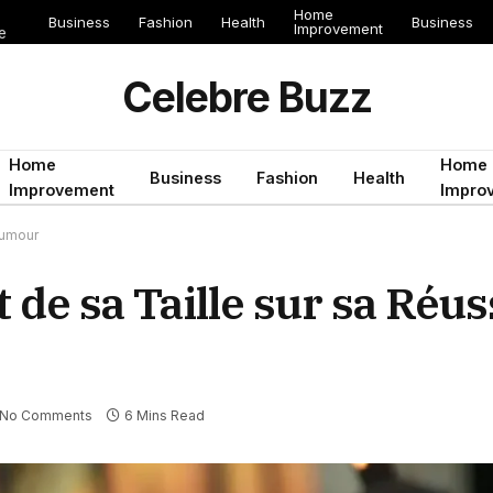
Home
Business
Fashion
Health
Business
Improvement
e
Celebre Buzz
Home
Home
Business
Fashion
Health
Improvement
Impro
 Humour
 de sa Taille sur sa Réus
No Comments
6 Mins Read