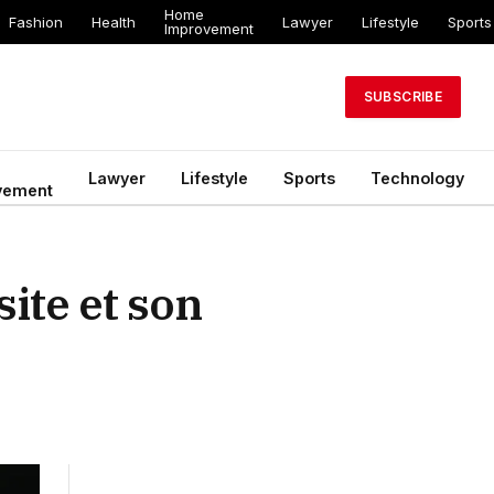
Home
Fashion
Health
Lawyer
Lifestyle
Sports
Improvement
SUBSCRIBE
Lawyer
Lifestyle
Sports
Technology
vement
site et son