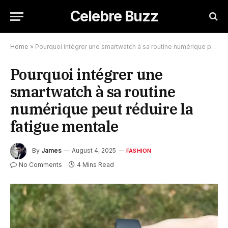
Celebre Buzz
Home
»
Pourquoi intégrer une smartwatch à sa routine numérique peut réduire la fatigue mentale
Pourquoi intégrer une
smartwatch à sa routine
numérique peut réduire la
fatigue mentale
By
James
August 4, 2025
FASHION
No Comments
4 Mins Read