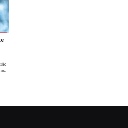
te
blic
tes.