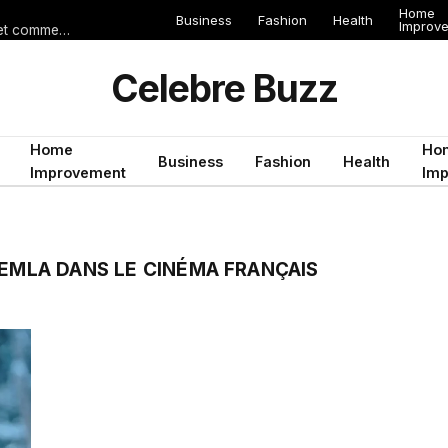
Home
Business
Fashion
Health
Improv
Les erreurs de voyage qui peuvent gâcher un séjour en Égypte (et comment les éviter)
Celebre Buzz
Home
Ho
Business
Fashion
Health
Improvement
Im
HEMLA DANS LE CINÉMA FRANÇAIS