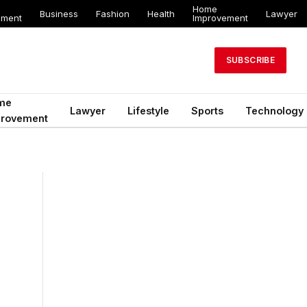
Home
Business
Fashion
Health
Lawyer
ement
Improvement
SUBSCRIBE
me
Lawyer
Lifestyle
Sports
Technology
provement