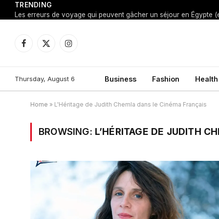
TRENDING
Facebook
X
Instagram
(Twitter)
Thursday, August 6
Business
Fashion
Health
Home
»
L'Héritage de Judith Chemla dans le Cinéma Français
BROWSING:
L’HÉRITAGE DE JUDITH C