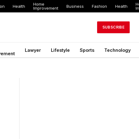
Home
H
ion
Health
Business
Fashion
Health
Improvement
I
SUBSCRIBE
Lawyer
Lifestyle
Sports
Technology
vement