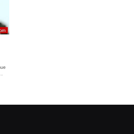
nue
6…