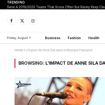
TRENDING
Facebook
X
Instagram
(Twitter)
Friday, August 7
Business
Fashion
Health
Home
»
L'Impact de Anne Sila dans la Musique Française
BROWSING:
L’IMPACT DE ANNE SILA D