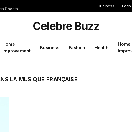
Business
Fash
Serie A 2019/2020 Teams That Score Often But Rarely Keep Clean Sheets: Ideal for Both Teams to Score Bets
Celebre Buzz
Home
Home
Business
Fashion
Health
Improvement
Impro
ANS LA MUSIQUE FRANÇAISE