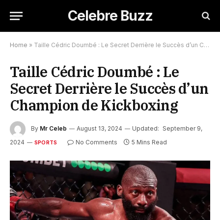
Celebre Buzz
Home
»
Taille Cédric Doumbé : Le Secret Derrière le Succès d’un Champion de Kickboxing
Taille Cédric Doumbé : Le
Secret Derrière le Succès d’un
Champion de Kickboxing
By
Mr Celeb
August 13, 2024
Updated:
September 9,
2024
No Comments
5 Mins Read
SPORTS