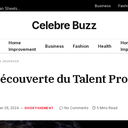
Business
Fash
Serie A 2019/2020 Teams That Score Often But Rarely Keep Clean Sheets: Ideal for Both Teams to Score Bets
Celebre Buzz
Home
Ho
Business
Fashion
Health
Improvement
Im
la Jeunesse
 Découverte du Talent Pr
r 26, 2024
No Comments
5 Mins Read
DIVERTISSEMENT