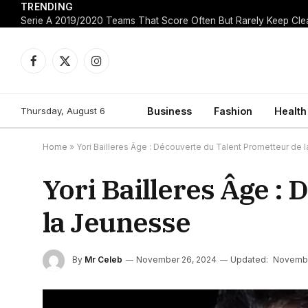
TRENDING
Facebook
X
Instagram
(Twitter)
Thursday, August 6
Business
Fashion
Health
Home
»
Yori Bailleres Âge : Découverte du Talent Prometteur de 
Yori Bailleres Âge :
la Jeunesse
By
Mr Celeb
November 26, 2024
Updated:
Novembe