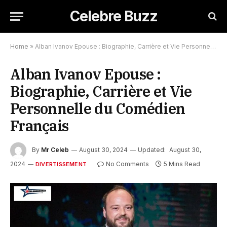
Celebre Buzz
Home
»
Alban Ivanov Epouse : Biographie, Carrière et Vie Personnelle du Comédien Français
Alban Ivanov Epouse :
Biographie, Carrière et Vie
Personnelle du Comédien
Français
By
Mr Celeb
August 30, 2024
Updated:
August 30,
2024
No Comments
5 Mins Read
DIVERTISSEMENT